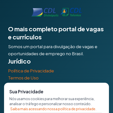
O mais completo portal de vagas
e currículos
Somos um portal para divulgação de vagas e
oportunidades de emprego no Brasil.
Jurídico
Política de Privacidade
Termos de Uso
Explore
Sua Privacidade
Como funciona
Nós usamos cookies para melhorar sua experiência,
analisar o tráfego e personalizar nosso conteúdo.
Parceiros
Saiba mais acessando nossa política de privacidade.